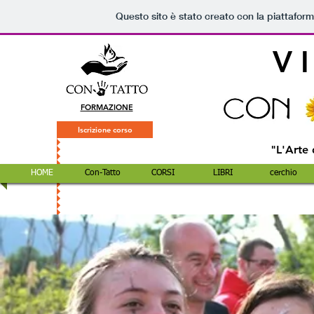
Questo sito è stato creato con la piattafor
V I
FORMAZIONE
Iscrizione corso
"L'Arte 
HOME
Con-Tatto
CORSI
LIBRI
cerchio