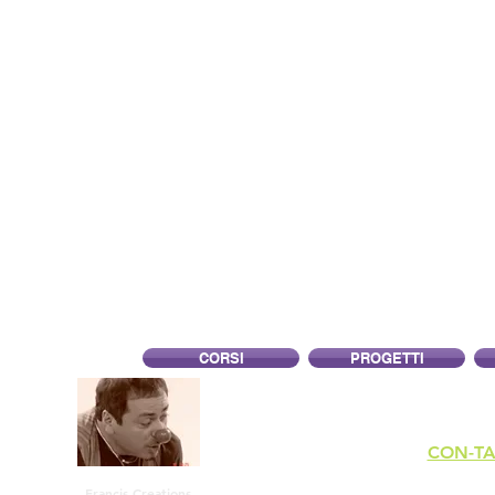
CORSI
PROGETTI
CON-TA
Francis Creations