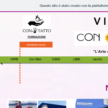
Questo sito è stato creato con la piattafor
V I
FORMAZIONE
Iscrizione corso
"L'Arte 
HOME
Con-Tatto
CORSI
LIBRI
cerchio