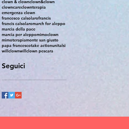
clown & clown
clown&clown
clowncare
clownterapia
emergenza clown
francesco calsolaro
francis
francis calsolaro
march for aleppo
marcia della pace
marcia per aleppo
mimoclown
mimoterapia
monte san giusto
papa francesco
take action
unitalsi
willclown
willclown pescara
Seguici