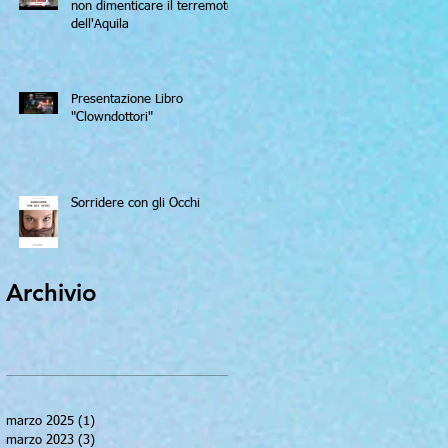
non dimenticare il terremoto
dell'Aquila
Presentazione Libro
"Clowndottori"
Sorridere con gli Occhi
Archivio
marzo 2025
(1)
1 post
marzo 2023
(3)
3 post