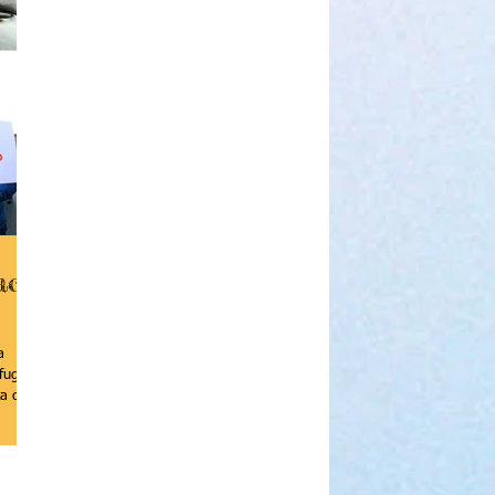
ace
a
fugiati
ta data