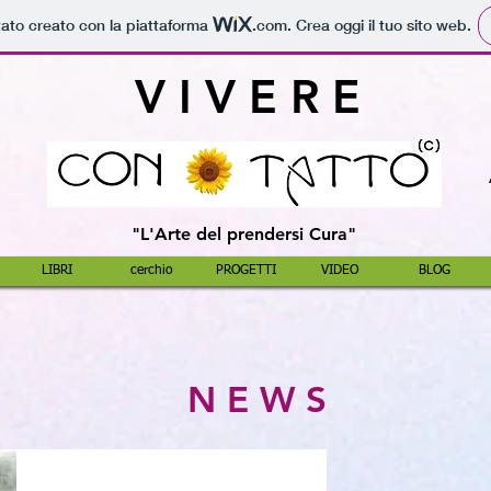
tato creato con la piattaforma
.com
. Crea oggi il tuo sito web.
V I V E R E
"L'Arte del prendersi Cura"
LIBRI
cerchio
PROGETTI
VIDEO
BLOG
N E W S