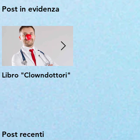
Post in evidenza
Libro "Clowndottori"
In Marcia per i bimb
di Aleppo
Post recenti