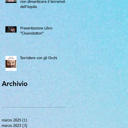
non dimenticare il terremoto
dell'Aquila
Presentazione Libro
"Clowndottori"
Sorridere con gli Occhi
Archivio
marzo 2025
(1)
1 post
marzo 2023
(3)
3 post