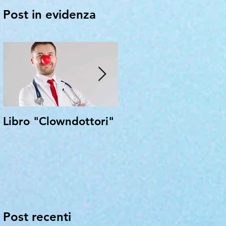
Post in evidenza
Libro "Clowndottori"
In Marcia per i bimb
di Aleppo
Post recenti