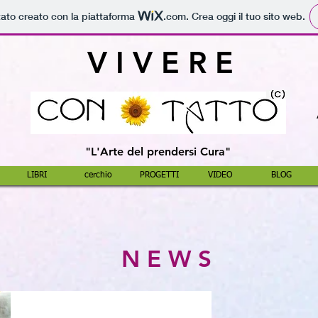
tato creato con la piattaforma
.com
. Crea oggi il tuo sito web.
V I V E R E
"L'Arte del prendersi Cura"
LIBRI
cerchio
PROGETTI
VIDEO
BLOG
N E W S