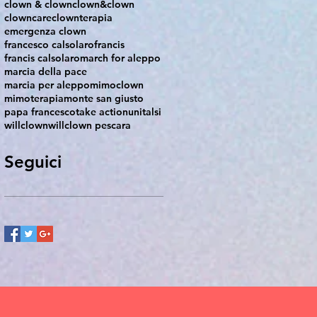
clown & clown
clown&clown
clowncare
clownterapia
emergenza clown
francesco calsolaro
francis
francis calsolaro
march for aleppo
marcia della pace
marcia per aleppo
mimoclown
mimoterapia
monte san giusto
papa francesco
take action
unitalsi
willclown
willclown pescara
Seguici