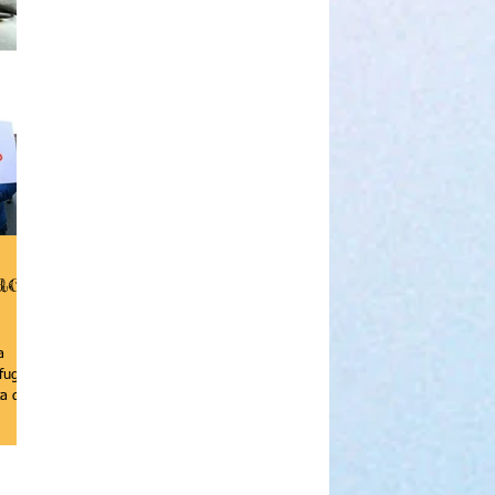
ace
a
fugiati
ta data